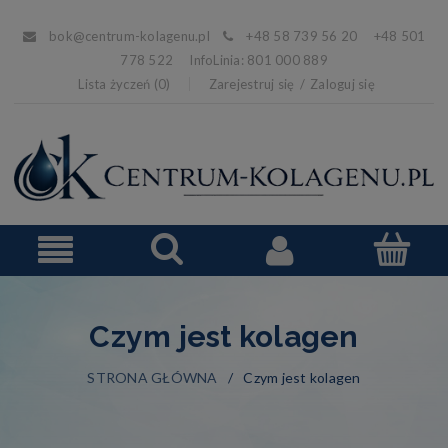
bok@centrum-kolagenu.pl
+48 58 739 56 20 +48 501
778 522 InfoLinia: 801 000 889
Lista życzeń (0)
Zarejestruj się
Zaloguj się
Czym jest kolagen
STRONA GŁÓWNA
Czym jest kolagen