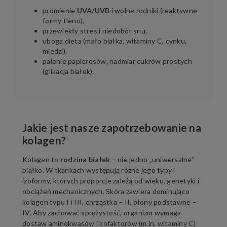
promienie
UVA/UVB
i wolne rodniki (reaktywne
formy tlenu),
przewlekły stres i niedobór snu,
uboga dieta (mało białka, witaminy C, cynku,
miedzi),
palenie papierosów, nadmiar cukrów prostych
(glikacja białek).
Jakie jest nasze zapotrzebowanie na
kolagen?
Kolagen to
rodzina białek
– nie jedno „uniwersalne”
białko. W tkankach występują różne jego typy i
izoformy, których proporcje zależą od wieku, genetyki i
obciążeń mechanicznych. Skóra zawiera dominująco
kolagen typu I i III, chrząstka – II, błony podstawne –
IV. Aby zachować sprężystość, organizm wymaga
dostaw aminokwasów i kofaktorów (m.in. witaminy C)