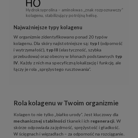
Hydroksyprolina – aminokwas „znak rozpoznawczy”
kolagenu, stabilizujący potrójną helisę.
Najważniejsze typy kolagenu
W organizmie zidentyfikowano ponad 20 typów
kolagenu. Dla skóry najistotniejsze są:
typ I
(odporność
i wytrzymałość),
typ III
(elastyczność, szybka
przebudowa) oraz obecny w błonach podstawnych
typ
IV
. Każdy z nich ma specyficzną lokalizację i funkcję, ale
łączy je rola „sprężystego rusztowania”.
Rola kolagenu w Twoim organizmie
Kolagen to nie tylko „białko urody”. Jest kluczowy dla
mechanicznej stabilności
tkanek i ich
regeneracji
. W
skórze odpowiada za jędrność, sprężystość i gładkość.
W ścięgnach i więzadłach – za odporność na rozciąganie.