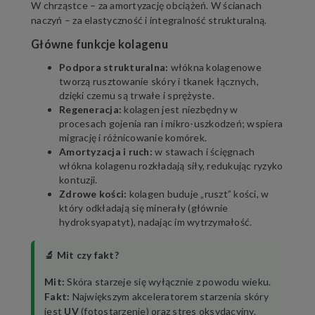
W chrząstce – za amortyzację obciążeń. W ścianach
naczyń – za elastyczność i integralność strukturalną.
Główne funkcje kolagenu
Podpora strukturalna:
włókna kolagenowe
tworzą rusztowanie skóry i tkanek łącznych,
dzięki czemu są trwałe i sprężyste.
Regeneracja:
kolagen jest niezbędny w
procesach gojenia ran i mikro-uszkodzeń; wspiera
migrację i różnicowanie komórek.
Amortyzacja i ruch:
w stawach i ścięgnach
włókna kolagenu rozkładają siły, redukując ryzyko
kontuzji.
Zdrowe kości:
kolagen buduje „ruszt” kości, w
który odkładają się minerały (głównie
hydroksyapatyt), nadając im wytrzymałość.
🔬 Mit czy fakt?
Mit:
Skóra starzeje się wyłącznie z powodu wieku.
Fakt:
Największym akceleratorem starzenia skóry
jest
UV
(fotostarzenie) oraz stres oksydacyjny.