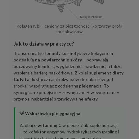
Kolagen rybi – ceniony za biozgodność i korzystny profil
aminokwasów.
Jak to działa w praktyce?
Transdermalne formuły kosmetyków z kolagenem
oddziałują
na powierzchnię skóry
– poprawiają
odczuwalny komfort, wygładzenie i nawilżenie, a także
wspierają barierę naskórkową. Z kolei
suplement diety
Colvita
dostarcza aminokwasów i kofaktorów „od
środka”, współgrając z codzienną pielęgnacją. To
synergiczne podejście – zewnętrzne + wewnętrzne –
przynosi najbardziej przewidywalne efekty.
💡 Wskazówka pielęgnacyjna
Zadbaj o
witaminę C
w diecie i/lub suplementacji
– to kofaktor enzymów hydroksylujących (prolinę i
lizynę), bez których nie powstanie stabilna