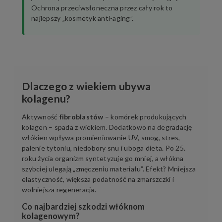
Ochrona przeciwsłoneczna przez cały rok to
najlepszy „kosmetyk anti-aging”.
Dlaczego z wiekiem ubywa
kolagenu?
Aktywność
fibroblastów
– komórek produkujących
kolagen – spada z wiekiem. Dodatkowo na degradację
włókien wpływa promieniowanie UV, smog, stres,
palenie tytoniu, niedobory snu i uboga dieta. Po 25.
roku życia organizm syntetyzuje go mniej, a włókna
szybciej ulegają „zmęczeniu materiału”. Efekt? Mniejsza
elastyczność, większa podatność na zmarszczki i
wolniejsza regeneracja.
Co najbardziej szkodzi włóknom
kolagenowym?