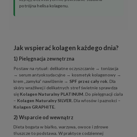
potrójna helisa kolagenu.
Jak wspierać kolagen każdego dnia?
1) Pielęgnacja zewnętrzna
Postaw na rytuał: delikatne oczyszczanie → tonizacja
→ serum antyoksydacyjne → kosmetyk kolagenowy →
krem „zamyka” nawilżenie →
SPF przez cały rok
. Dla
skóry wrażliwej i delikatnych stref świetnie sprawdza
się
Kolagen Naturalny PLATINUM
. Do pielęgnacji ciała
–
Kolagen Naturalny SILVER
. Dla włosów i paznokci –
Kolagen GRAPHITE
.
2) Wsparcie od wewnątrz
Dieta bogata w białko, warzywa, owoce i zdrowe
tłuszcze to podstawa. W praktyce codziennej