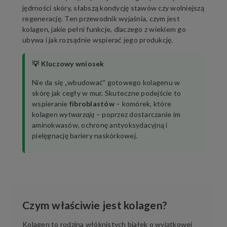
jędrności skóry, słabszą kondycję stawów czy wolniejszą
regenerację. Ten przewodnik wyjaśnia, czym jest
kolagen, jakie pełni funkcje, dlaczego z wiekiem go
ubywa i jak rozsądnie wspierać jego produkcję.
💡 Kluczowy wniosek
Nie da się „wbudować” gotowego kolagenu w
skórę jak cegły w mur. Skuteczne podejście to
wspieranie
fibroblastów
– komórek, które
kolagen
wytwarzają
– poprzez dostarczanie im
aminokwasów, ochronę antyoksydacyjną i
pielęgnację bariery naskórkowej.
Czym właściwie jest kolagen?
Kolagen to rodzina włóknistych białek o wyjątkowej