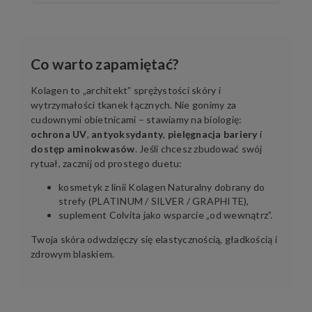
Co warto zapamiętać?
Kolagen to „architekt” sprężystości skóry i
wytrzymałości tkanek łącznych. Nie gonimy za
cudownymi obietnicami – stawiamy na biologię:
ochrona UV
,
antyoksydanty
,
pielęgnacja bariery
i
dostęp aminokwasów
. Jeśli chcesz zbudować swój
rytuał, zacznij od prostego duetu:
kosmetyk z linii
Kolagen Naturalny
dobrany do
strefy (PLATINUM / SILVER / GRAPHITE),
suplement
Colvita
jako wsparcie „od wewnątrz”.
Twoja skóra odwdzięczy się elastycznością, gładkością i
zdrowym blaskiem.