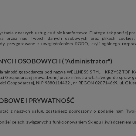
stania z naszych usług czuł się komfortowo. Dlatego też poniżej pr
ania przez nas Twoich danych osobowych oraz plikach cookies,
tały przygotowane z uwzględnieniem RODO, czyli ogólnego rozpor
CH OSOBOWYCH ("Administrator")
ziałalność gospodarczą pod nazwą WELLNESS STYL - KRZYSZTOF K
ności Gospodarczej prowadzonej przez ministra właściwego do spraw go
lności Gospodarczej, NIP 9880114432 , nr REGON 020714669, ul. Głusz
OBOWE I PRYWATNOŚĆ
zystać z naszych usług, zostaniesz poproszony o podanie nam Two
niżej celach, związanych z funkcjonowaniem Sklepu i świadczeniem u