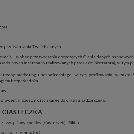
tora,
c przetwarzania Twoich danych:
sytuacją – wobec przetwarzania dotyczących Ciebie danych osobowych
 uzasadnionych interesach realizowanych przez administratora), w tym p
otrzeby marketingu bezpośredniego, w tym profilowania, w zakresi
ingiem bezpośrednim.
raw.
 z prawem, możesz złożyć skargę do organu nadzorczego.
CIASTECZKA
 tzw. plików cookies (ciasteczek). Pliki te:
tera, telefonu, itd.)