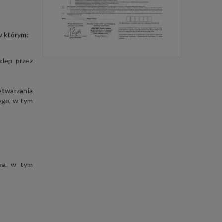
w którym:
klep przez
etwarzania
ego, w tym
wa, w tym