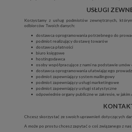
USŁUGI ZEWN
Korzystamy z usług podmiotów zewnętrznych, którym
odbiorców Twoich danych:
dostawca oprogramowania potrzebnego do prowad
podmiot realizujący dostawę towarów
dostawca płatności
biuro księgowe
hostingodawca
osoby współpracujące z nami na podstawie umów c
dostawca oprogramowania ułatwiającego prowadze
podmiot zapewniający system mailingowy
podmiot zapewniający usługi marketingowe
podmiot zapewniający usługi statystyczne
odpowiednie organy publiczne w zakresie, w jakim
KONTAKT
Chcesz skorzystać ze swoich uprawnień dotyczących d
A może po prostu chcesz zapytać o coś związanego z nas