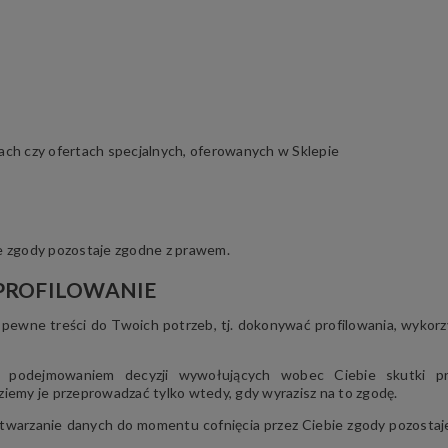
ach czy ofertach specjalnych, oferowanych w Sklepie
e zgody pozostaje zgodne z prawem.
PROFILOWANIE
wne treści do Twoich potrzeb, tj. dokonywać profilowania, wykorz
ć podejmowaniem decyzji wywołujących wobec Ciebie skutki p
iemy je przeprowadzać tylko wtedy, gdy wyrazisz na to zgodę.
etwarzanie danych do momentu cofnięcia przez Ciebie zgody pozostaj