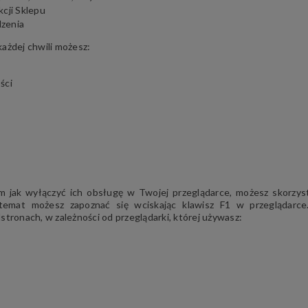
kcji Sklepu
dzenia
każdej chwili możesz:
ści
ym jak wyłączyć ich obsługę w Twojej przeglądarce, możesz skorzyst
 temat możesz zapoznać się wciskając klawisz F1 w przeglądarce
ronach, w zależności od przeglądarki, której używasz: