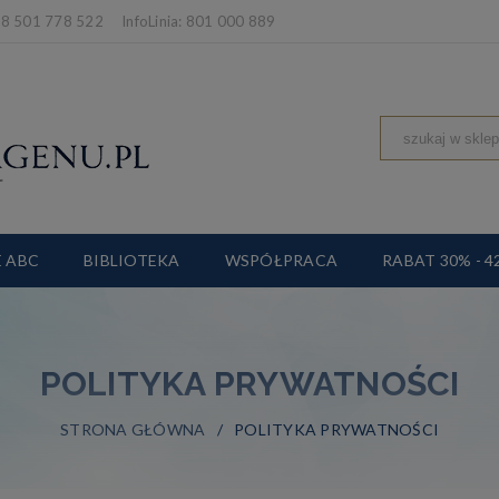
 501 778 522 InfoLinia: 801 000 889
 ABC
BIBLIOTEKA
WSPÓŁPRACA
RABAT 30% - 4
POLITYKA PRYWATNOŚCI
STRONA GŁÓWNA
POLITYKA PRYWATNOŚCI