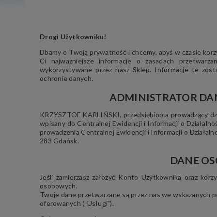
Drogi Użytkowniku!
Dbamy o Twoją prywatność i chcemy, abyś w czasie korzy
Ci najważniejsze informacje o zasadach przetwarz
wykorzystywane przez nasz Sklep. Informacje te zos
ochronie danych.
ADMINISTRATOR DANY
KRZYSZTOF KARLIŃSKI, przedsiębiorca prowadzący d
wpisany do Centralnej Ewidencji i Informacji o Działal
prowadzenia Centralnej Ewidencji i Informacji o Działa
283 Gdańsk.
DANE OS
Jeśli zamierzasz założyć Konto Użytkownika oraz kor
osobowych.
Twoje dane przetwarzane są przez nas we wskazanych po
oferowanych („Usługi”).