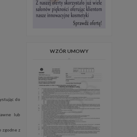
WZÓR UMOWY
ystując do
rawne lub
e zgodne z