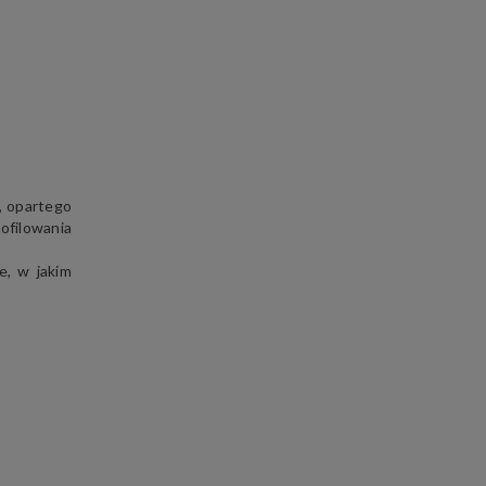
, opartego
rofilowania
e, w jakim