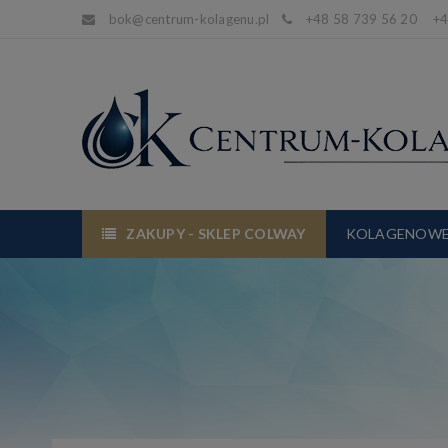
bok@centrum-kolagenu.pl
+48 58 739 56 20 +48
ZAKUPY - SKLEP COLWAY
KOLAGENOWE