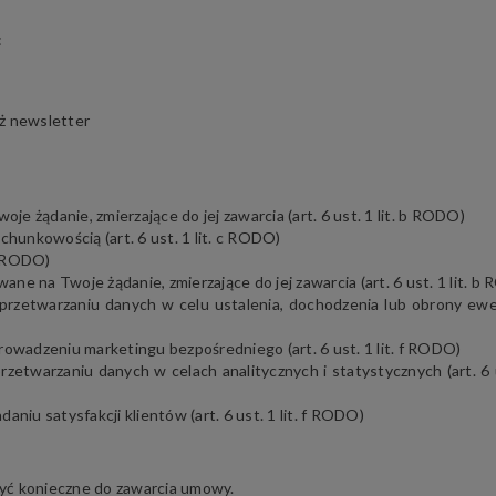
:
ż newsletter
 żądanie, zmierzające do jej zawarcia (art. 6 ust. 1 lit. b RODO)
chunkowością (art. 6 ust. 1 lit. c RODO)
 a RODO)
e na Twoje żądanie, zmierzające do jej zawarcia (art. 6 ust. 1 lit. b
 przetwarzaniu danych w celu ustalenia, dochodzenia lub obrony ew
rowadzeniu marketingu bezpośredniego (art. 6 ust. 1 lit. f RODO)
etwarzaniu danych w celach analitycznych i statystycznych (art. 6 us
niu satysfakcji klientów (art. 6 ust. 1 lit. f RODO)
yć konieczne do zawarcia umowy.