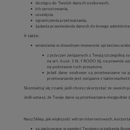
dostępu do Twoich danych osobowych,
ich sprostowania,
usunięcia,
ograniczenia przetwarzania,
żądania przeniesienia danych do innego administra
A także:
wniesienia w dowolnym momencie sprzeciwu wobe
z przyczyn związanych z Twoją szczególną 
na art. 6 ust. 1 lit. f RODO (tj. na prawnie
na podstawie tych przepisów,
jeżeli dane osobowe są przetwarzane na p
przetwarzanie jest związane z takim market
Skontaktuj się z nami, jeśli chcesz skorzystać ze swoich p
Jeśli uznasz, że Twoje dane są przetwarzane niezgodnie
Nasz Sklep, jak większość witryn internetowych, korzysta z
są zapisywane w pamięci Twojego urządzenia (kompu