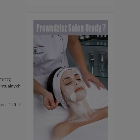
 RODO)
entualnych
t. 1 lit. f