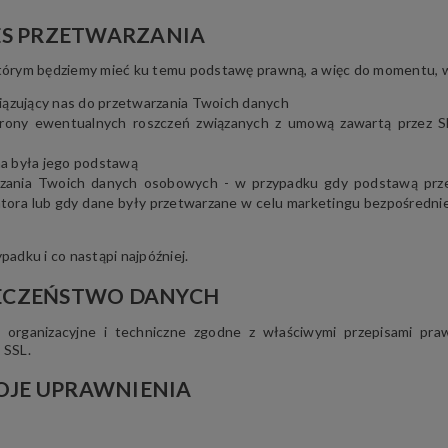
S PRZETWARZANIA
którym będziemy mieć ku temu podstawę prawną, a więc do momentu, 
iązujący nas do przetwarzania Twoich danych
obrony ewentualnych roszczeń związanych z umową zawartą przez S
ona była jego podstawą
rzania Twoich danych osobowych - w przypadku gdy podstawą prz
atora lub gdy dane były przetwarzane w celu marketingu bezpośredni
adku i co nastąpi najpóźniej.
ECZEŃSTWO DANYCH
 organizacyjne i techniczne zgodne z właściwymi przepisami pra
 SSL.
JE UPRAWNIENIA