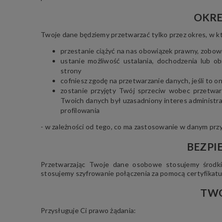
OKRE
Twoje dane będziemy przetwarzać tylko przez okres, w 
przestanie ciążyć na nas obowiązek prawny, zobow
ustanie możliwość ustalania, dochodzenia lub 
strony
cofniesz zgodę na przetwarzanie danych, jeśli to 
zostanie przyjęty Twój sprzeciw wobec przetwa
Twoich danych był uzasadniony interes administr
profilowania
- w zależności od tego, co ma zastosowanie w danym przyp
BEZPI
Przetwarzając Twoje dane osobowe stosujemy środki
stosujemy szyfrowanie połączenia za pomocą certyfikatu
TWO
Przysługuje Ci prawo żądania: